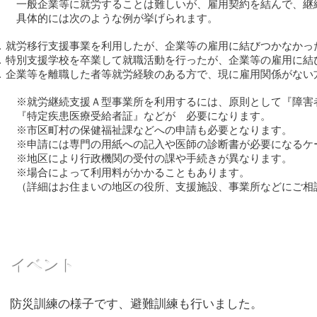
一般企業等に就労することは難しいが、雇用契約を結んで、継続
具体的には次のような例が挙げられます。
就労移行支援事業を利用したが、企業等の雇用に結びつかなかっ
特別支援学校を卒業して就職活動を行ったが、企業等の雇用に結
企業等を離職した者等就労経験のある方で、現に雇用関係がない
※就労継続支援Ａ型事業所を利用するには、原則として『障害
『特定疾患医療受給者証』などが 必要になります。
※市区町村の保健福祉課などへの申請も必要となります。
※申請には専門の用紙への記入や医師の診断書が必要になるケ
※地区により行政機関の受付の課や手続きが異なります。
※場合によって利用料がかかることもあります。
（詳細はお住まいの地区の役所、支援施設、事業所などにご相
​イベント
​防災訓練の様子です、避難訓練も行いました。