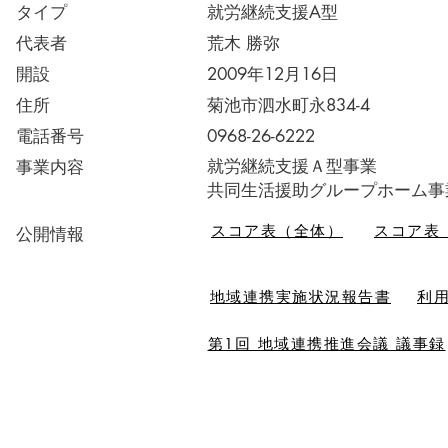
タイプ
就労継続支援A型
代表者
荒木 勝弥
開設
2009年12月16日
住所
菊池市泗水町永834-4
電話番号
​0968-26-6222
就労継続支援Ａ型事業
​事業内容
​共同生活援助グループホーム事
スコア表（全体）
スコア表
​公開情報
地域連携実施状況報告書
利
第1回 地域連携推進会議 議事録